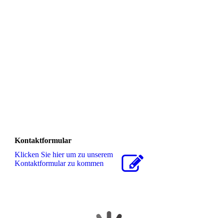
20210628_144203
20210623_152302
20210729_095508
20211003_174350
20211003_174436
20211003_174555
Kontaktformular
Klicken Sie hier um zu unserem
Kon­takt­for­mu­lar zu kommen